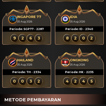
SINGAPORE 77
INDIA
05 Aug 2026
05 Aug 2026
Periode
:
SGP77
-
2287
Periode
:
ID
-
2340
9
2
6
3
8
2
0
2
THAILAND
HONGKONG
05 Aug 2026
05 Aug 2026
Periode
:
TH
-
2334
Periode
:
HK
-
2235
0
0
3
2
4
2
4
5
METODE PEMBAYARAN