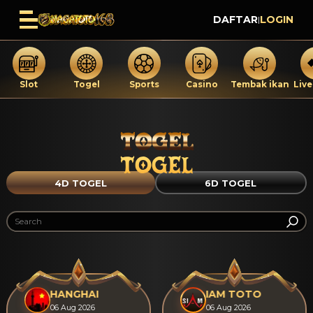
DAFTAR
LOGIN
|
Slot
Togel
Sports
Casino
Tembak ikan
Liv
T
O
G
E
L
T
O
G
E
L
4D TOGEL
6D TOGEL
SHANGHAI
SIAM TOTO
06 Aug 2026
06 Aug 2026